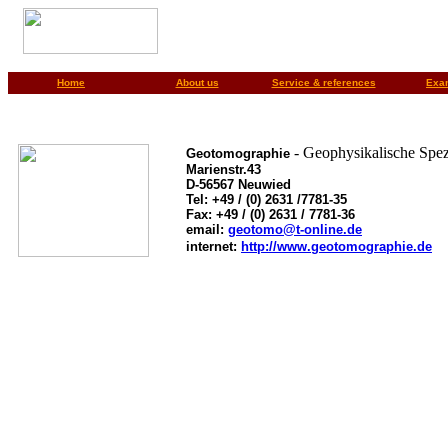
Home
About us
Service & references
Exa
- Geophysikalische Spez
Geotomographie
Marienstr.43
D-56567 Neuwied
Tel: +49 / (0) 2631 /7781-35
Fax: +49 / (0) 2631 / 7781-36
email:
geotomo@t-online.de
internet:
http://www.geotomographie.de